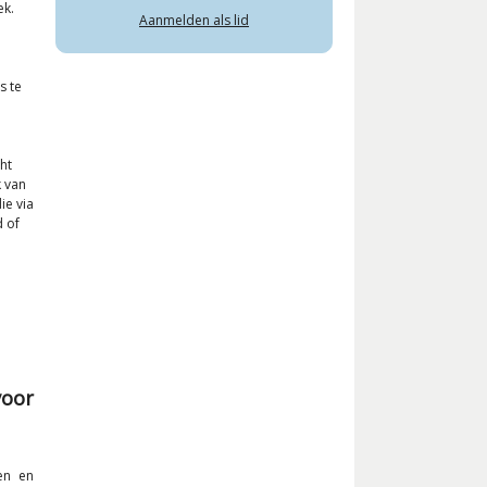
ek.
Aanmelden als lid
s te
ht
 van
ie via
d of
voor
en en