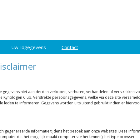
Uw lidgegevens
Contact
isclaimer
jke gegevens niet aan derden verkopen, verhuren, verhandelen of verstrekken v
 Kynologen Club. Verstrekte persoonsgegevens, welke via deze site verzamel
e leden te informeren. Gegevens worden uitsluitend gebruikt indien er hiervoo
h gegenereerde informatie tijdens het bezoek aan onze websites. Deze inform
computer dat het mogelijk maakt computers te herkennen), het type browser