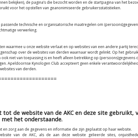
n bekijken), de pagina’s die bezocht worden en de startpagina van het bezo
uikt voor het opstellen van geanonimiseerde gebruikersstatistieken.
 passende technische en organisatorische maatregelen om (persoons)gegeven
chtmatige verwerking.
en waarmee u onze website verlaat en op websites van een andere partij terec
genschap over de websites van derden waarnaar wordt gelinkt. Op het gebruik
 ook niet van toepassing is en heeft alleen betrekking op (persoons)gegevens d
gen. Apeldoornse Kynologen Club accepteert geen enkele verantwoordelijkhei
 websites van derden.
===================
t tot de website van de AKC en deze site gebruikt, 
n met het onderstaande.
 en zorg aan de gegevens en informatie die zijn geplaatst op haar website.
website van de AKC, als de aan deze website gelieerde sites, onjuisthed